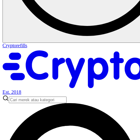
Cryptorefills
Est. 2018