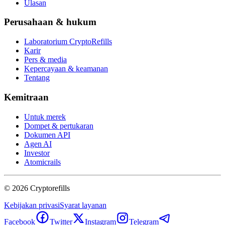
Ulasan
Perusahaan & hukum
Laboratorium CryptoRefills
Karir
Pers & media
Kepercayaan & keamanan
Tentang
Kemitraan
Untuk merek
Dompet & pertukaran
Dokumen API
Agen AI
Investor
Atomicrails
©
2026
Cryptorefills
Kebijakan privasi
Syarat layanan
Facebook
Twitter
Instagram
Telegram