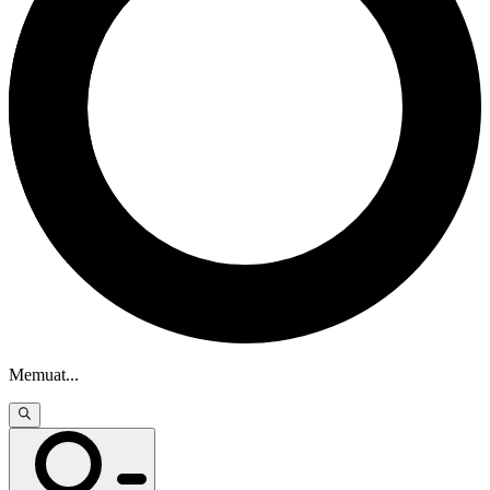
Memuat
...