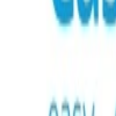
Loty
Pobyty
Karty podarunkowe
eSIM
Doładowanie telefonu
Najlepsze produkty
Doładowanie telefonu i dane
Karty podarunkowe
Gry
Detal
Rozrywka
Streaming
Elektronika
Odzież i ubrania
E-pieniądze
Wszystkie kategorie