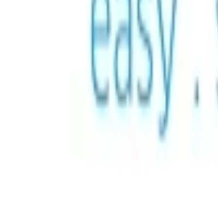
E-pieniądze — Aruba