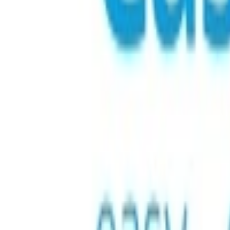
Loty
Pobyty
Karty podarunkowe
eSIM
Doładowanie telefonu
Najlepsze produkty
Doładowanie telefonu i dane
Karty podarunkowe
Gry
Detal
Rozrywka
Streaming
Elektronika
Odzież i ubrania
E-pieniądze
E-pieniądze