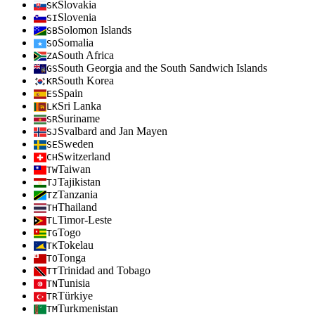
Slovakia
SK
Slovenia
SI
Solomon Islands
SB
Somalia
SO
South Africa
ZA
South Georgia and the South Sandwich Islands
GS
South Korea
KR
Spain
ES
Sri Lanka
LK
Suriname
SR
Svalbard and Jan Mayen
SJ
Sweden
SE
Switzerland
CH
Taiwan
TW
Tajikistan
TJ
Tanzania
TZ
Thailand
TH
Timor-Leste
TL
Togo
TG
Tokelau
TK
Tonga
TO
Trinidad and Tobago
TT
Tunisia
TN
Türkiye
TR
Turkmenistan
TM