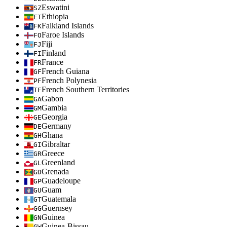
Eswatini
SZ
Ethiopia
ET
Falkland Islands
FK
Faroe Islands
FO
Fiji
FJ
Finland
FI
France
FR
French Guiana
GF
French Polynesia
PF
French Southern Territories
TF
Gabon
GA
Gambia
GM
Georgia
GE
Germany
DE
Ghana
GH
Gibraltar
GI
Greece
GR
Greenland
GL
Grenada
GD
Guadeloupe
GP
Guam
GU
Guatemala
GT
Guernsey
GG
Guinea
GN
Guinea-Bissau
GW