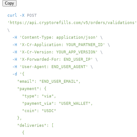
Copy
curl
-X
 POST 
'https://api.cryptorefills.com/v5/orders/validations'
\
-H
'Content-Type: application/json'
\
-H
'X-Cr-Application: YOUR_PARTNER_ID'
\
-H
'X-Cr-Version: YOUR_APP_VERSION'
\
-H
'X-Forwarded-For: END_USER_IP'
\
-H
'User-Agent: END_USER_AGENT'
\
-d