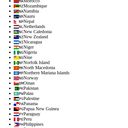
Morocco
MA
Mozambique
MZ
Namibia
NA
Nauru
NR
Nepal
NP
Netherlands
NL
New Caledonia
NC
New Zealand
NZ
Nicaragua
NI
Niger
NE
Nigeria
NG
Niue
NU
Norfolk Island
NF
North Macedonia
MK
Northern Mariana Islands
MP
Norway
NO
Oman
OM
Pakistan
PK
Palau
PW
Palestine
PS
Panama
PA
Papua New Guinea
PG
Paraguay
PY
Peru
PE
Philippines
PH