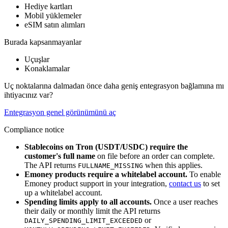
Hediye kartları
Mobil yüklemeler
eSIM satın alımları
Burada kapsanmayanlar
Uçuşlar
Konaklamalar
Uç noktalarına dalmadan önce daha geniş entegrasyon bağlamına mı
ihtiyacınız var?
Entegrasyon genel görünümünü aç
Compliance notice
Stablecoins on Tron (USDT/USDC) require the
customer's full name
on file before an order can complete.
The API returns
when this applies.
FULLNAME_MISSING
Emoney products require a whitelabel account.
To enable
Emoney product support in your integration,
contact us
to set
up a whitelabel account.
Spending limits apply to all accounts.
Once a user reaches
their daily or monthly limit the API returns
or
DAILY_SPENDING_LIMIT_EXCEEDED