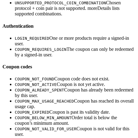
Chosen
UNSUPPORTED_PROTOCOL_COIN_COMBINATION
protocol + coin pair is not supported. moreDetails lists
supported combinations.
Authentication
One or more products require a signed-in
LOGIN_REQUIRED
user.
The coupon can only be redeemed
COUPON_REQUIRES_LOGIN
by a signed-in user.
Coupon codes
Coupon code does not exist.
COUPON_NOT_FOUND
Coupon is not yet active.
COUPON_NOT_ACTIVE
Coupon has already been redeemed
COUPON_ALREADY_SPENT
by this user.
Coupon has reached its overall
COUPON_MAX_USAGE_REACHED
usage cap.
Coupon is past its validity date.
COUPON_EXPIRED
Order total is below the
COUPON_BELOW_MIN_AMOUNT
coupon’s minimum amount.
Coupon is not valid for this
COUPON_NOT_VALID_FOR_USER
user.