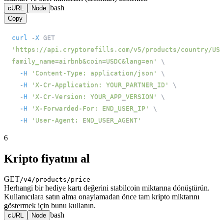
bash
cURL
Node
Copy
curl
-X
 GET 
'https://api.cryptorefills.com/v5/products/country/US
family_name=airbnb&coin=USDC&lang=en'
\
-H
'Content-Type: application/json'
\
-H
'X-Cr-Application: YOUR_PARTNER_ID'
\
-H
'X-Cr-Version: YOUR_APP_VERSION'
\
-H
'X-Forwarded-For: END_USER_IP'
\
-H
'User-Agent: END_USER_AGENT'
6
Kripto fiyatını al
GET
/v4/products/price
Herhangi bir hediye kartı değerini stabilcoin miktarına dönüştürün.
Kullanıcılara satın alma onaylamadan önce tam kripto miktarını
göstermek için bunu kullanın.
bash
cURL
Node