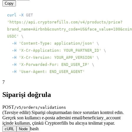
Copy
curl
-X
 GET 
'https://api.cryptorefills.com/v4/products/price?
brand_name=Airbnb&country_code=US&face_value=100&coin
USDC'
\
-H
'Content-Type: application/json'
\
-H
'X-Cr-Application: YOUR_PARTNER_ID'
\
-H
'X-Cr-Version: YOUR_APP_VERSION'
\
-H
'X-Forwarded-For: END_USER_IP'
\
-H
'User-Agent: END_USER_AGENT'
7
Siparişi doğrula
POST
/v5/orders/validations
(Tavsiye edilir) Siparişi oluşturmadan önce sorunları kontrol edin.
Gerçek son kullanıcı e-posta adresini email/beneficiary_account
içinde kullanın, çünkü Cryptorefills bu alıcıya teslimat yapar.
bash
cURL
Node