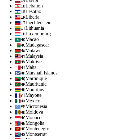
Latvia
LV
Lebanon
LB
Lesotho
LS
Liberia
LR
Liechtenstein
LI
Lithuania
LT
Luxembourg
LU
Macao
MO
Madagascar
MG
Malawi
MW
Malaysia
MY
Maldives
MV
Malta
MT
Marshall Islands
MH
Martinique
MQ
Mauritania
MR
Mauritius
MU
Mayotte
YT
Mexico
MX
Micronesia
FM
Moldova
MD
Monaco
MC
Mongolia
MN
Montenegro
ME
Montserrat
MS