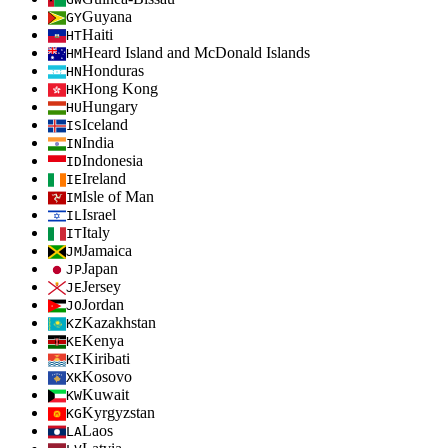
Guyana
GY
Haiti
HT
Heard Island and McDonald Islands
HM
Honduras
HN
Hong Kong
HK
Hungary
HU
Iceland
IS
India
IN
Indonesia
ID
Ireland
IE
Isle of Man
IM
Israel
IL
Italy
IT
Jamaica
JM
Japan
JP
Jersey
JE
Jordan
JO
Kazakhstan
KZ
Kenya
KE
Kiribati
KI
Kosovo
XK
Kuwait
KW
Kyrgyzstan
KG
Laos
LA