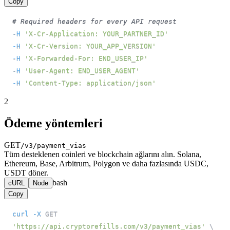
Copy
# Required headers for every API request
-H
'X-Cr-Application: YOUR_PARTNER_ID'
-H
'X-Cr-Version: YOUR_APP_VERSION'
-H
'X-Forwarded-For: END_USER_IP'
-H
'User-Agent: END_USER_AGENT'
-H
'Content-Type: application/json'
2
Ödeme yöntemleri
GET
/v3/payment_vias
Tüm desteklenen coinleri ve blockchain ağlarını alın. Solana,
Ethereum, Base, Arbitrum, Polygon ve daha fazlasında USDC,
USDT döner.
bash
cURL
Node
Copy
curl
-X
 GET 
'https://api.cryptorefills.com/v3/payment_vias'
\