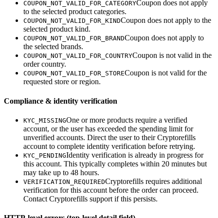
Coupon does not apply
COUPON_NOT_VALID_FOR_CATEGORY
to the selected product categories.
Coupon does not apply to the
COUPON_NOT_VALID_FOR_KIND
selected product kind.
Coupon does not apply to
COUPON_NOT_VALID_FOR_BRAND
the selected brands.
Coupon is not valid in the
COUPON_NOT_VALID_FOR_COUNTRY
order country.
Coupon is not valid for the
COUPON_NOT_VALID_FOR_STORE
requested store or region.
Compliance & identity verification
One or more products require a verified
KYC_MISSING
account, or the user has exceeded the spending limit for
unverified accounts. Direct the user to their Cryptorefills
account to complete identity verification before retrying.
Identity verification is already in progress for
KYC_PENDING
this account. This typically completes within 20 minutes but
may take up to 48 hours.
Cryptorefills requires additional
VERIFICATION_REQUIRED
verification for this account before the order can proceed.
Contact Cryptorefills support if this persists.
HTTP-level errors (top-level detail field)