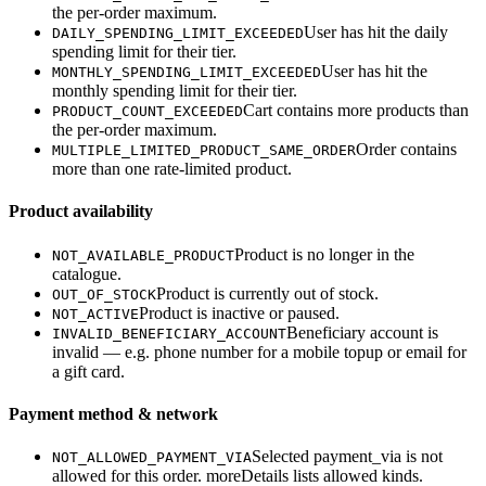
the per-order maximum.
User has hit the daily
DAILY_SPENDING_LIMIT_EXCEEDED
spending limit for their tier.
User has hit the
MONTHLY_SPENDING_LIMIT_EXCEEDED
monthly spending limit for their tier.
Cart contains more products than
PRODUCT_COUNT_EXCEEDED
the per-order maximum.
Order contains
MULTIPLE_LIMITED_PRODUCT_SAME_ORDER
more than one rate-limited product.
Product availability
Product is no longer in the
NOT_AVAILABLE_PRODUCT
catalogue.
Product is currently out of stock.
OUT_OF_STOCK
Product is inactive or paused.
NOT_ACTIVE
Beneficiary account is
INVALID_BENEFICIARY_ACCOUNT
invalid — e.g. phone number for a mobile topup or email for
a gift card.
Payment method & network
Selected payment_via is not
NOT_ALLOWED_PAYMENT_VIA
allowed for this order. moreDetails lists allowed kinds.