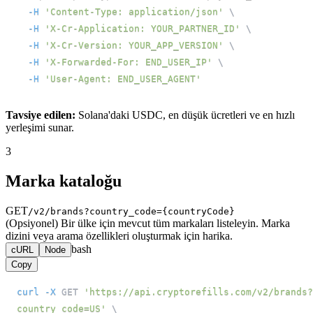
-H
'Content-Type: application/json'
\
-H
'X-Cr-Application: YOUR_PARTNER_ID'
\
-H
'X-Cr-Version: YOUR_APP_VERSION'
\
-H
'X-Forwarded-For: END_USER_IP'
\
-H
'User-Agent: END_USER_AGENT'
Tavsiye edilen:
Solana'daki USDC, en düşük ücretleri ve en hızlı
yerleşimi sunar.
3
Marka kataloğu
GET
/v2/brands?country_code={countryCode}
(Opsiyonel) Bir ülke için mevcut tüm markaları listeleyin. Marka
dizini veya arama özellikleri oluşturmak için harika.
bash
cURL
Node
Copy
curl
-X
 GET 
'https://api.cryptorefills.com/v2/brands?
country_code=US'
\