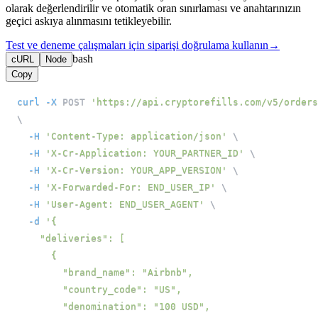
olarak değerlendirilir ve otomatik oran sınırlaması ve anahtarınızın
geçici askıya alınmasını tetikleyebilir.
Test ve deneme çalışmaları için siparişi doğrulama kullanın
→
bash
cURL
Node
Copy
curl
-X
 POST 
'https://api.cryptorefills.com/v5/orders
\
-H
'Content-Type: application/json'
\
-H
'X-Cr-Application: YOUR_PARTNER_ID'
\
-H
'X-Cr-Version: YOUR_APP_VERSION'
\
-H
'X-Forwarded-For: END_USER_IP'
\
-H
'User-Agent: END_USER_AGENT'
\
-d