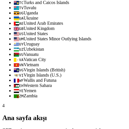
Turks and Caicos Islands
TC
Tuvalu
TV
Uganda
UG
Ukraine
UA
United Arab Emirates
AE
United Kingdom
GB
United States
US
United States Minor Outlying Islands
UM
Uruguay
UY
Uzbekistan
UZ
Vanuatu
VU
Vatican City
VA
Vietnam
VN
Virgin Islands (British)
VG
Virgin Islands (U.S.)
VI
Wallis and Futuna
WF
Western Sahara
EH
Yemen
YE
Zambia
ZM
4
Ana sayfa akışı