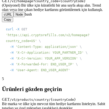
GET
/v2/homepage?country_code={countryCode}
(Opsiyonel) Bir ülke için küratörlü bir ana sayfa akışı alın. Trend
olan veya öne çıkan hediye kartlarını görüntülemek için kullanışlı.
bash
cURL
Node
Copy
curl
-X
 GET 
'https://api.cryptorefills.com/v2/homepage?
country_code=US'
\
-H
'Content-Type: application/json'
\
-H
'X-Cr-Application: YOUR_PARTNER_ID'
\
-H
'X-Cr-Version: YOUR_APP_VERSION'
\
-H
'X-Forwarded-For: END_USER_IP'
\
-H
'User-Agent: END_USER_AGENT'
5
Ürünleri gözden geçirin
GET
/v5/products/country/{countryCode}
Bir marka ve ülke için mevcut tüm hediye kartlarını listeleyin. Sabit
tutarları ve özel miktarları (aralıkları) destekler.