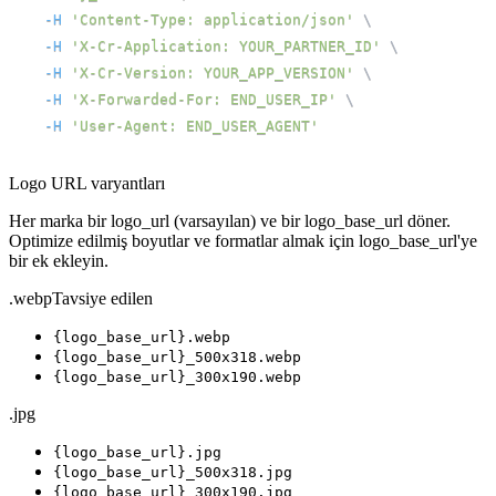
-H
'Content-Type: application/json'
\
-H
'X-Cr-Application: YOUR_PARTNER_ID'
\
-H
'X-Cr-Version: YOUR_APP_VERSION'
\
-H
'X-Forwarded-For: END_USER_IP'
\
-H
'User-Agent: END_USER_AGENT'
Logo URL varyantları
Her marka bir logo_url (varsayılan) ve bir logo_base_url döner.
Optimize edilmiş boyutlar ve formatlar almak için logo_base_url'ye
bir ek ekleyin.
.webp
Tavsiye edilen
{logo_base_url}
.webp
{logo_base_url}
_500x318.webp
{logo_base_url}
_300x190.webp
.jpg
{logo_base_url}
.jpg
{logo_base_url}
_500x318.jpg
{logo_base_url}
_300x190.jpg