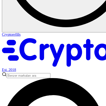
Cryptorefills
Est. 2018