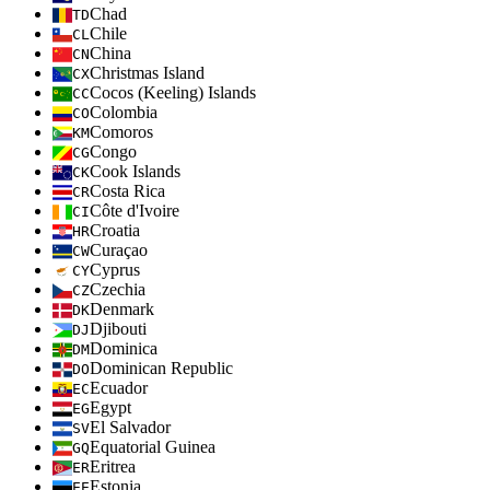
Chad
TD
Chile
CL
China
CN
Christmas Island
CX
Cocos (Keeling) Islands
CC
Colombia
CO
Comoros
KM
Congo
CG
Cook Islands
CK
Costa Rica
CR
Côte d'Ivoire
CI
Croatia
HR
Curaçao
CW
Cyprus
CY
Czechia
CZ
Denmark
DK
Djibouti
DJ
Dominica
DM
Dominican Republic
DO
Ecuador
EC
Egypt
EG
El Salvador
SV
Equatorial Guinea
GQ
Eritrea
ER
Estonia
EE