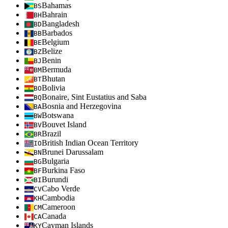
Bahamas
BS
Bahrain
BH
Bangladesh
BD
Barbados
BB
Belgium
BE
Belize
BZ
Benin
BJ
Bermuda
BM
Bhutan
BT
Bolivia
BO
Bonaire, Sint Eustatius and Saba
BQ
Bosnia and Herzegovina
BA
Botswana
BW
Bouvet Island
BV
Brazil
BR
British Indian Ocean Territory
IO
Brunei Darussalam
BN
Bulgaria
BG
Burkina Faso
BF
Burundi
BI
Cabo Verde
CV
Cambodia
KH
Cameroon
CM
Canada
CA
Cayman Islands
KY