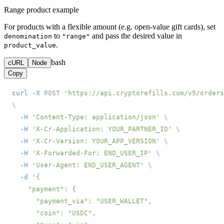
Range product example
For products with a flexible amount (e.g. open-value gift cards), set
to
and pass the desired value in
denomination
"range"
.
product_value
bash
cURL
Node
Copy
curl
-X
 POST 
'https://api.cryptorefills.com/v5/orders
\
-H
'Content-Type: application/json'
\
-H
'X-Cr-Application: YOUR_PARTNER_ID'
\
-H
'X-Cr-Version: YOUR_APP_VERSION'
\
-H
'X-Forwarded-For: END_USER_IP'
\
-H
'User-Agent: END_USER_AGENT'
\
-d