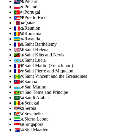
Pitcairn
PN
Poland
PL
Portugal
PT
Puerto Rico
PR
Qatar
QA
Réunion
RE
Romania
RO
Rwanda
RW
Saint Barthélemy
BL
Saint Helena
SH
Saint Kitts and Nevis
KN
Saint Lucia
LC
Saint Martin (French part)
MF
Saint Pierre and Miquelon
PM
Saint Vincent and the Grenadines
VC
Samoa
WS
San Marino
SM
Sao Tome and Principe
ST
Saudi Arabia
SA
Senegal
SN
Serbia
RS
Seychelles
SC
Sierra Leone
SL
Singapore
SG
Sint Maarten
SX