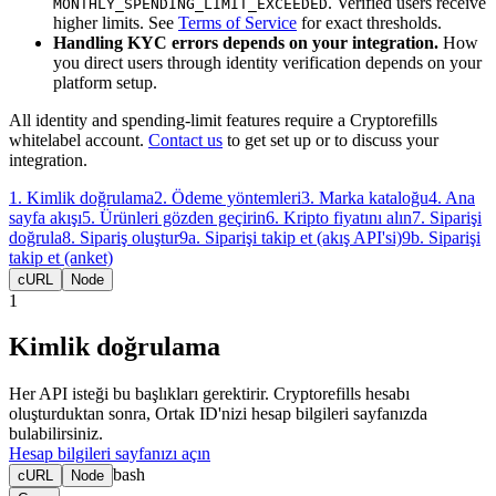
. Verified users receive
MONTHLY_SPENDING_LIMIT_EXCEEDED
higher limits. See
Terms of Service
for exact thresholds.
Handling KYC errors depends on your integration.
How
you direct users through identity verification depends on your
platform setup.
All identity and spending-limit features require a Cryptorefills
whitelabel account.
Contact us
to get set up or to discuss your
integration.
1
.
Kimlik doğrulama
2
.
Ödeme yöntemleri
3
.
Marka kataloğu
4
.
Ana
sayfa akışı
5
.
Ürünleri gözden geçirin
6
.
Kripto fiyatını alın
7
.
Siparişi
doğrula
8
.
Sipariş oluştur
9a
.
Siparişi takip et (akış API'si)
9b
.
Siparişi
takip et (anket)
cURL
Node
1
Kimlik doğrulama
Her API isteği bu başlıkları gerektirir. Cryptorefills hesabı
oluşturduktan sonra, Ortak ID'nizi hesap bilgileri sayfanızda
bulabilirsiniz.
Hesap bilgileri sayfanızı açın
bash
cURL
Node