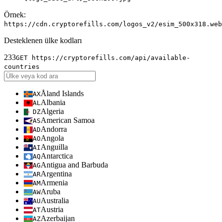
Örnek:
https://cdn.cryptorefills.com/logos_v2/esim_500x318.web
Desteklenen ülke kodları
233
GET https://cryptorefills.com/api/available-
countries
Åland Islands
AX
Albania
AL
Algeria
DZ
American Samoa
AS
Andorra
AD
Angola
AO
Anguilla
AI
Antarctica
AQ
Antigua and Barbuda
AG
Argentina
AR
Armenia
AM
Aruba
AW
Australia
AU
Austria
AT
Azerbaijan
AZ