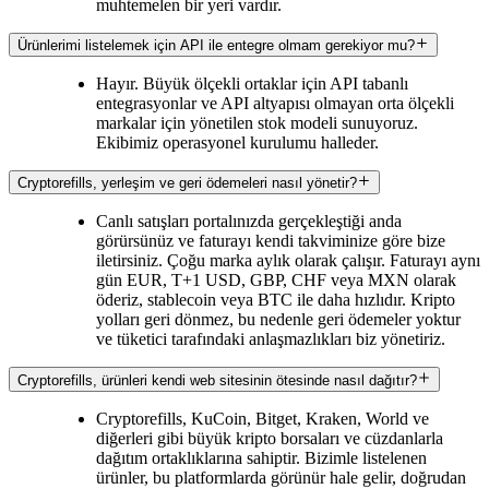
muhtemelen bir yeri vardır.
Ürünlerimi listelemek için API ile entegre olmam gerekiyor mu?
Hayır. Büyük ölçekli ortaklar için API tabanlı
entegrasyonlar ve API altyapısı olmayan orta ölçekli
markalar için yönetilen stok modeli sunuyoruz.
Ekibimiz operasyonel kurulumu halleder.
Cryptorefills, yerleşim ve geri ödemeleri nasıl yönetir?
Canlı satışları portalınızda gerçekleştiği anda
görürsünüz ve faturayı kendi takviminize göre bize
iletirsiniz. Çoğu marka aylık olarak çalışır. Faturayı aynı
gün EUR, T+1 USD, GBP, CHF veya MXN olarak
öderiz, stablecoin veya BTC ile daha hızlıdır. Kripto
yolları geri dönmez, bu nedenle geri ödemeler yoktur
ve tüketici tarafındaki anlaşmazlıkları biz yönetiriz.
Cryptorefills, ürünleri kendi web sitesinin ötesinde nasıl dağıtır?
Cryptorefills, KuCoin, Bitget, Kraken, World ve
diğerleri gibi büyük kripto borsaları ve cüzdanlarla
dağıtım ortaklıklarına sahiptir. Bizimle listelenen
ürünler, bu platformlarda görünür hale gelir, doğrudan