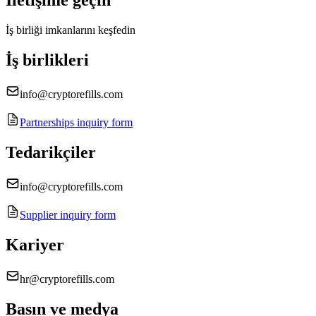
İletişime geçin
İş birliği imkanlarını keşfedin
İş birlikleri
info@cryptorefills.com
Partnerships inquiry form
Tedarikçiler
info@cryptorefills.com
Supplier inquiry form
Kariyer
hr@cryptorefills.com
Basın ve medya