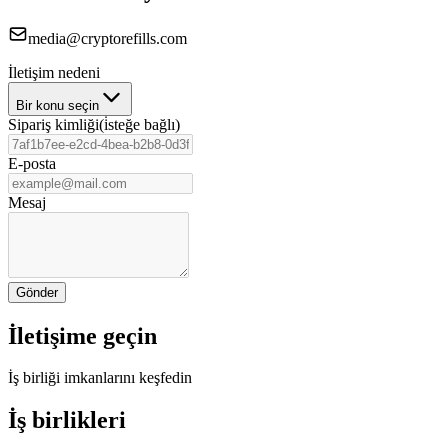
media@cryptorefills.com
İletişim nedeni
Bir konu seçin
Sipariş kimliği
(
i̇steğe bağlı
)
E-posta
Mesaj
Gönder
İletişime geçin
İş birliği imkanlarını keşfedin
İş birlikleri