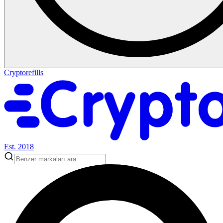
Cryptorefills
Est. 2018