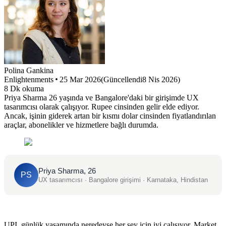
Polina
Gankina
Enlightenments
25 Mar 2026
(
Güncellendi
8 Nis 2026
)
8
Dk okuma
Priya Sharma 26 yaşında ve Bangalore'daki bir girişimde UX
tasarımcısı olarak çalışıyor. Rupee cinsinden gelir elde ediyor.
Ancak, işinin giderek artan bir kısmı dolar cinsinden fiyatlandırılan
araçlar, abonelikler ve hizmetlere bağlı durumda.
Priya Sharma, 26
PS
UX tasarımcısı · Bangalore girişimi · Karnataka, Hindistan
UPI, günlük yaşamında neredeyse her şey için iyi çalışıyor. Market