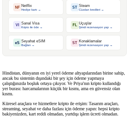
Netflix
Steam
NF
ST
Hediye kartı →
Cüzdan kredileri →
Sanal Visa
Uçuşlar
VI
FL
Kripto ile öde →
Şimdi rezervasyon yap →
Seyahat eSIM
Konaklamalar
eS
ST
Bağlan →
Şimdi rezervasyon yap →
Hindistan, dünyanın en iyi yerel ödeme altyapılarından birine sahip,
ancak bu sistemin dışındaki bir şey için ödeme yapmaya
çalıştığınızda boşluk ortaya çıkıyor. Ve Priya'nın kripto kullandığı
yer burası: harcamalarının küçük bir kısmı, ama en güvensiz olan
kısmı.
Küresel araçlara ve hizmetlere kripto ile erişim: Tasarım araçları,
streaming, seyahat ve daha fazlası için ödeme yapın: hepsi kripto
bakiyenizden, kart reddi olmadan, yurtdışı işlem ücreti olmadan.