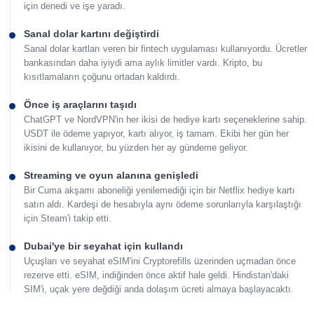
için denedi ve işe yaradı.
Sanal dolar kartını değiştirdi
Sanal dolar kartları veren bir fintech uygulaması kullanıyordu. Ücretler
bankasından daha iyiydi ama aylık limitler vardı. Kripto, bu
kısıtlamaların çoğunu ortadan kaldırdı.
Önce iş araçlarını taşıdı
ChatGPT ve NordVPN'in her ikisi de hediye kartı seçeneklerine sahip.
USDT ile ödeme yapıyor, kartı alıyor, iş tamam. Ekibi her gün her
ikisini de kullanıyor, bu yüzden her ay gündeme geliyor.
Streaming ve oyun alanına genişledi
Bir Cuma akşamı aboneliği yenilemediği için bir Netflix hediye kartı
satın aldı. Kardeşi de hesabıyla aynı ödeme sorunlarıyla karşılaştığı
için Steam'i takip etti.
Dubai'ye bir seyahat için kullandı
Uçuşları ve seyahat eSIM'ini Cryptorefills üzerinden uçmadan önce
rezerve etti. eSIM, indiğinden önce aktif hale geldi. Hindistan'daki
SIM'i, uçak yere değdiği anda dolaşım ücreti almaya başlayacaktı.