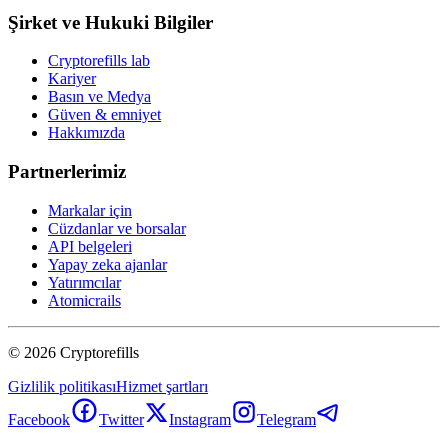
Şirket ve Hukuki Bilgiler
Cryptorefills lab
Kariyer
Basın ve Medya
Güven & emniyet
Hakkımızda
Partnerlerimiz
Markalar için
Cüzdanlar ve borsalar
API belgeleri
Yapay zeka ajanlar
Yatırımcılar
Atomicrails
©
2026
Cryptorefills
Gizlilik politikası
Hizmet şartları
Facebook
Twitter
Instagram
Telegram