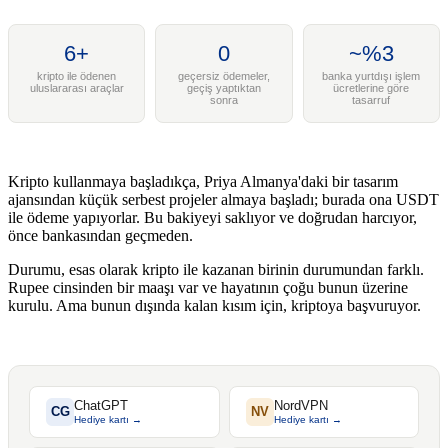
6+
0
~%3
kripto ile ödenen
geçersiz ödemeler,
banka yurtdışı işlem
uluslararası araçlar
geçiş yaptıktan
ücretlerine göre
sonra
tasarruf
Kripto kullanmaya başladıkça, Priya Almanya'daki bir tasarım
ajansından küçük serbest projeler almaya başladı; burada ona USDT
ile ödeme yapıyorlar. Bu bakiyeyi saklıyor ve doğrudan harcıyor,
önce bankasından geçmeden.
Durumu, esas olarak kripto ile kazanan birinin durumundan farklı.
Rupee cinsinden bir maaşı var ve hayatının çoğu bunun üzerine
kurulu. Ama bunun dışında kalan kısım için, kriptoya başvuruyor.
ChatGPT
NordVPN
CG
NV
Hediye kartı →
Hediye kartı →