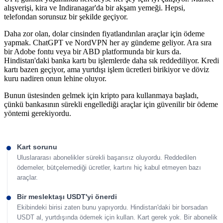
alışverişi, kira ve Indiranagar'da bir akşam yemeği. Hepsi,
telefondan sorunsuz bir şekilde geçiyor.
Daha zor olan, dolar cinsinden fiyatlandırılan araçlar için ödeme
yapmak. ChatGPT ve NordVPN her ay gündeme geliyor. Ara sıra
bir Adobe fontu veya bir ABD platformunda bir kurs da.
Hindistan'daki banka kartı bu işlemlerde daha sık reddediliyor. Kredi
kartı bazen geçiyor, ama yurtdışı işlem ücretleri birikiyor ve döviz
kuru nadiren onun lehine oluyor.
Bunun üstesinden gelmek için kripto para kullanmaya başladı,
çünkü bankasının sürekli engellediği araçlar için güvenilir bir ödeme
yöntemi gerekiyordu.
Kart sorunu
Uluslararası abonelikler sürekli başarısız oluyordu. Reddedilen
ödemeler, bütçelemediği ücretler, kartını hiç kabul etmeyen bazı
araçlar.
Bir meslektaşı USDT'yi önerdi
Ekibindeki birisi zaten bunu yapıyordu. Hindistan'daki bir borsadan
USDT al, yurtdışında ödemek için kullan. Kart gerek yok. Bir abonelik