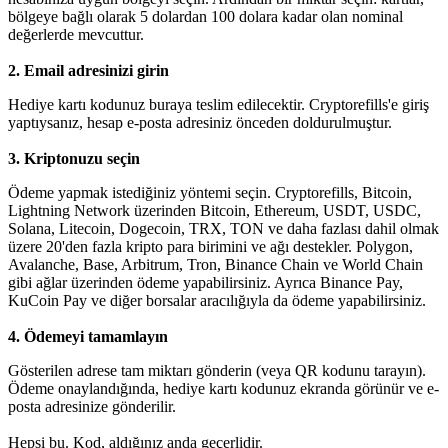
bölgeye bağlı olarak 5 dolardan 100 dolara kadar olan nominal
değerlerde mevcuttur.
2. Email adresinizi girin
Hediye kartı kodunuz buraya teslim edilecektir. Cryptorefills'e giriş
yaptıysanız, hesap e-posta adresiniz önceden doldurulmuştur.
3. Kriptonuzu seçin
Ödeme yapmak istediğiniz yöntemi seçin. Cryptorefills, Bitcoin,
Lightning Network üzerinden Bitcoin, Ethereum, USDT, USDC,
Solana, Litecoin, Dogecoin, TRX, TON ve daha fazlası dahil olmak
üzere 20'den fazla kripto para birimini ve ağı destekler. Polygon,
Avalanche, Base, Arbitrum, Tron, Binance Chain ve World Chain
gibi ağlar üzerinden ödeme yapabilirsiniz. Ayrıca Binance Pay,
KuCoin Pay ve diğer borsalar aracılığıyla da ödeme yapabilirsiniz.
4. Ödemeyi tamamlayın
Gösterilen adrese tam miktarı gönderin (veya QR kodunu tarayın).
Ödeme onaylandığında, hediye kartı kodunuz ekranda görünür ve e-
posta adresinize gönderilir.
Hepsi bu. Kod, aldığınız anda geçerlidir.