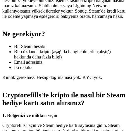
hesabınıza yükleyebilirsiniz. İşlem sırasında kripto dalgalanmasına
maruz kalmazsınız. Stabilcoinler veya Lightning Network
kullanıyorsanız yüksek ücretler yoktur. Sonuç, Steam'de kredi kartı
ile ödeme yapmaya eşdeğerdir; bakiyeniz orada, harcamaya hazır.
Ne gerekiyor?
Bir Steam hesabı
Bir cüzdanda kripto (aşağıda hangi coinlerin çalıştığı
hakkında daha fazla bilgi)
Email adresiniz
İki dakika
Kimlik gerekmez. Hesap doğrulaması yok. KYC yok.
Cryptorefills'te kripto ile nasıl bir Steam
hediye kartı satın alırsınız?
1. Bölgenizi ve miktarı seçin
Cryptorefills'i açın ve Steam hediye kartı sayfasına gidin. Steam
hesabınıza uygun bölgeyi seçin. Ardından bir miktar seçin: kartlar,