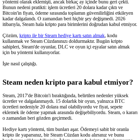
yöntemi olarak eklemişti, ancak birkaç ay içinde bunu geri çekti.
Bunun nedeni pratikti: işlem ücretleri 20 dolara kadar çıktı ve
Bitcoin'in fiyatı, ödeme sırasında toplamın güvenilirliğini etkileyen
kadar dalgalandı. O zamandan beri hiçbir şey değişmedi. 2026
itibarıyla, Steam hala kripto para birimlerini doğrudan kabul etmiyor.
Çözüm,
kripto ile bir Steam hediye kartı satın almak
, kodu
kullanmak ve Steam Cüzdanınızı doldurmaktır. Bugün kripto
sahipleri, Steam'de oyunlar, DLC ve oyun içi eşyalar satın almak
için bu yöntemi kullanıyorlar.
İşte nasıl çalıştığı.
Steam neden kripto para kabul etmiyor?
Steam, 2017'de Bitcoin'i bıraktığında, belirtilen nedenler yüksek
ücretler ve dalgalanmaydı. 15 dolarlık bir oyun, yalnızca BTC
ücretleri nedeniyle 20 dolara mal olabiliyordu ve fiyat, sepete
eklemek ile ödeme yapmak arasında değişebiliyordu. Steam, o kararı
o zamandan beri gözden geçirmedi.
Hediye kartı yöntemi, tüm bunları aşar. Ödemeyi sabit bir oranla
kripto ile yaparsınız, bir Steam Cüzdan kodu alırsınız ve bunu