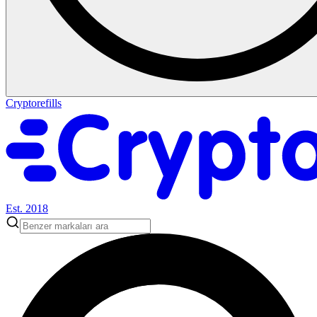
Cryptorefills
Est. 2018