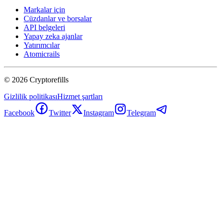
Markalar için
Cüzdanlar ve borsalar
API belgeleri
Yapay zeka ajanlar
Yatırımcılar
Atomicrails
©
2026
Cryptorefills
Gizlilik politikası
Hizmet şartları
Facebook
Twitter
Instagram
Telegram