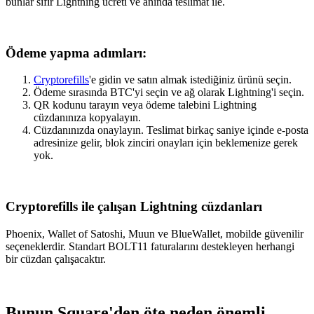
bunlar sıfır Lightning ücreti ve anında teslimat ile.
Ödeme yapma adımları:
Cryptorefills
'e gidin ve satın almak istediğiniz ürünü seçin.
Ödeme sırasında BTC'yi seçin ve ağ olarak Lightning'i seçin.
QR kodunu tarayın veya ödeme talebini Lightning
cüzdanınıza kopyalayın.
Cüzdanınızda onaylayın. Teslimat birkaç saniye içinde e-posta
adresinize gelir, blok zinciri onayları için beklemenize gerek
yok.
Cryptorefills ile çalışan Lightning cüzdanları
Phoenix, Wallet of Satoshi, Muun ve BlueWallet, mobilde güvenilir
seçeneklerdir. Standart BOLT11 faturalarını destekleyen herhangi
bir cüzdan çalışacaktır.
Bunun Square'den öte neden önemli