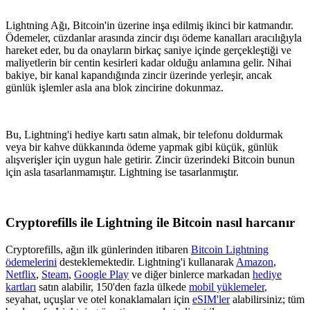
Lightning Ağı, Bitcoin'in üzerine inşa edilmiş ikinci bir katmandır.
Ödemeler, cüzdanlar arasında zincir dışı ödeme kanalları aracılığıyla
hareket eder, bu da onayların birkaç saniye içinde gerçekleştiği ve
maliyetlerin bir centin kesirleri kadar olduğu anlamına gelir. Nihai
bakiye, bir kanal kapandığında zincir üzerinde yerleşir, ancak
günlük işlemler asla ana blok zincirine dokunmaz.
Bu, Lightning'i hediye kartı satın almak, bir telefonu doldurmak
veya bir kahve dükkanında ödeme yapmak gibi küçük, günlük
alışverişler için uygun hale getirir. Zincir üzerindeki Bitcoin bunun
için asla tasarlanmamıştır. Lightning ise tasarlanmıştır.
Cryptorefills ile Lightning ile Bitcoin nasıl harcanır
Cryptorefills, ağın ilk günlerinden itibaren
Bitcoin Lightning
ödemelerini
desteklemektedir. Lightning'i kullanarak
Amazon
,
Netflix
,
Steam
,
Google Play
ve diğer binlerce markadan
hediye
kartları
satın alabilir, 150'den fazla ülkede
mobil yüklemeler
,
seyahat, uçuşlar ve otel konaklamaları için
eSIM'ler
alabilirsiniz; tüm