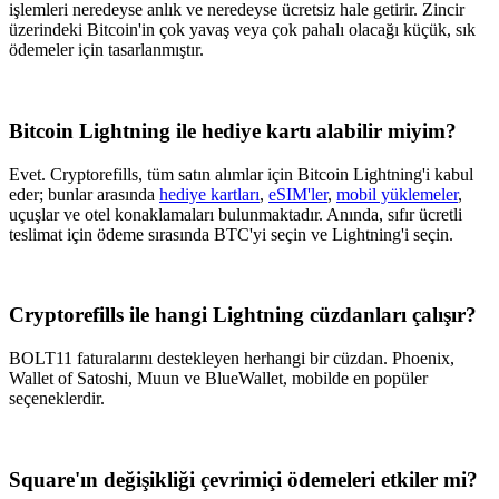
işlemleri neredeyse anlık ve neredeyse ücretsiz hale getirir. Zincir
üzerindeki Bitcoin'in çok yavaş veya çok pahalı olacağı küçük, sık
ödemeler için tasarlanmıştır.
Bitcoin Lightning ile hediye kartı alabilir miyim?
Evet. Cryptorefills, tüm satın alımlar için Bitcoin Lightning'i kabul
eder; bunlar arasında
hediye kartları
,
eSIM'ler
,
mobil yüklemeler
,
uçuşlar ve otel konaklamaları bulunmaktadır. Anında, sıfır ücretli
teslimat için ödeme sırasında BTC'yi seçin ve Lightning'i seçin.
Cryptorefills ile hangi Lightning cüzdanları çalışır?
BOLT11 faturalarını destekleyen herhangi bir cüzdan. Phoenix,
Wallet of Satoshi, Muun ve BlueWallet, mobilde en popüler
seçeneklerdir.
Square'ın değişikliği çevrimiçi ödemeleri etkiler mi?