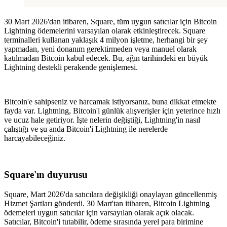
30 Mart 2026'dan itibaren, Square, tüm uygun satıcılar için Bitcoin
Lightning ödemelerini varsayılan olarak etkinleştirecek. Square
terminalleri kullanan yaklaşık 4 milyon işletme, herhangi bir şey
yapmadan, yeni donanım gerektirmeden veya manuel olarak
katılmadan Bitcoin kabul edecek. Bu, ağın tarihindeki en büyük
Lightning destekli perakende genişlemesi.
Bitcoin'e sahipseniz ve harcamak istiyorsanız, buna dikkat etmekte
fayda var. Lightning, Bitcoin'i günlük alışverişler için yeterince hızlı
ve ucuz hale getiriyor. İşte nelerin değiştiği, Lightning'in nasıl
çalıştığı ve şu anda Bitcoin'i Lightning ile nerelerde
harcayabileceğiniz.
Square'ın duyurusu
Square, Mart 2026'da satıcılara değişikliği onaylayan güncellenmiş
Hizmet Şartları gönderdi. 30 Mart'tan itibaren, Bitcoin Lightning
ödemeleri uygun satıcılar için varsayılan olarak açık olacak.
Satıcılar, Bitcoin'i tutabilir, ödeme sırasında yerel para birimine