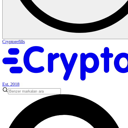
Cryptorefills
Est. 2018